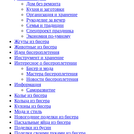
Дом без ремонта
Кухня и заготовки
Организация и хранение
Рукоделие за вечер
Семья и традиции
Спецпроект праздника
Экономия по-умному
Жгуты из бисера
Животные из бисера
Идеи бисероплетения
Инструмент и хранение
Интересное о бисероплетении
Бисер и мода
Мастера бисероплетения
Новости бисероплетения
Информация
Саморазвитие
Колье из бисера
Кольца из бисера
Кулоны из бисера
Мода и стиль
Новогодние поделки из бисера
Пасхальные яйца из бисера
Поделки из бусин
Поделки своими руками из бисера