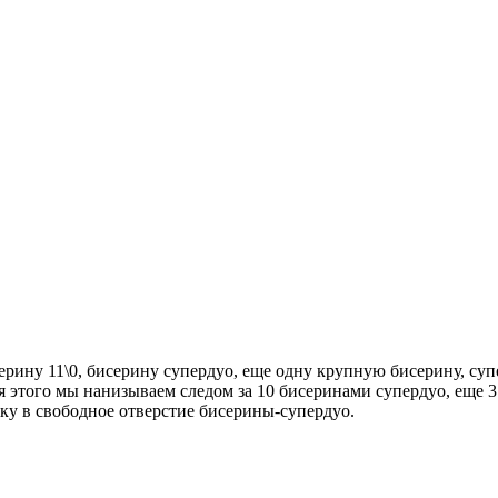
рину 11\0, бисерину супердуо, еще одну крупную бисерину, супе
этого мы нанизываем следом за 10 бисеринами супердуо, еще 3
лку в свободное отверстие бисерины-супердуо.