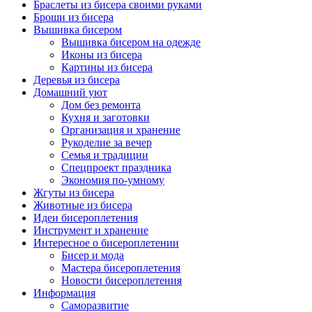
Браслеты из бисера своими руками
Броши из бисера
Вышивка бисером
Вышивка бисером на одежде
Иконы из бисера
Картины из бисера
Деревья из бисера
Домашний уют
Дом без ремонта
Кухня и заготовки
Организация и хранение
Рукоделие за вечер
Семья и традиции
Спецпроект праздника
Экономия по-умному
Жгуты из бисера
Животные из бисера
Идеи бисероплетения
Инструмент и хранение
Интересное о бисероплетении
Бисер и мода
Мастера бисероплетения
Новости бисероплетения
Информация
Саморазвитие