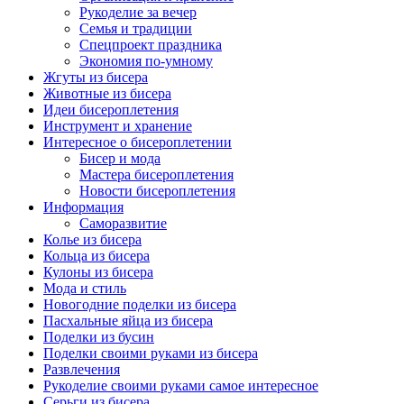
Рукоделие за вечер
Семья и традиции
Спецпроект праздника
Экономия по-умному
Жгуты из бисера
Животные из бисера
Идеи бисероплетения
Инструмент и хранение
Интересное о бисероплетении
Бисер и мода
Мастера бисероплетения
Новости бисероплетения
Информация
Саморазвитие
Колье из бисера
Кольца из бисера
Кулоны из бисера
Мода и стиль
Новогодние поделки из бисера
Пасхальные яйца из бисера
Поделки из бусин
Поделки своими руками из бисера
Развлечения
Рукоделие своими руками самое интересное
Серьги из бисера