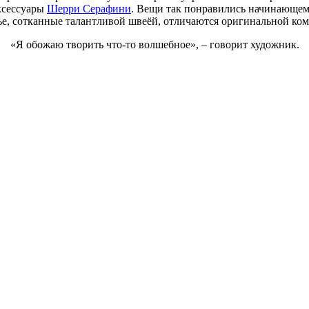
ксессуары
Шерри Серафини
. Вещи так понравились начинающему 
ье, сотканные талантливой швеёй, отличаются оригинальной ко
«Я обожаю творить что-то волшебное», – говорит художник.