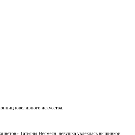
лонниц ювелирного искусства.
моцветов» Татьяны Несмеян, девушка увлеклась вышивкой