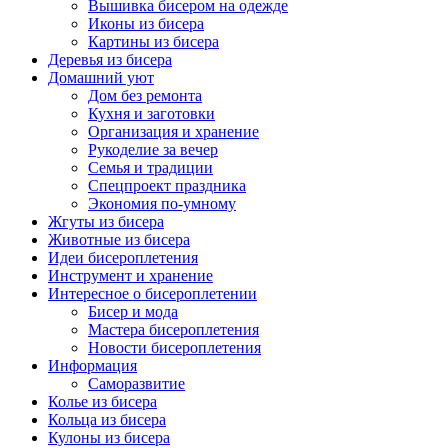
Вышивка бисером на одежде
Иконы из бисера
Картины из бисера
Деревья из бисера
Домашний уют
Дом без ремонта
Кухня и заготовки
Организация и хранение
Рукоделие за вечер
Семья и традиции
Спецпроект праздника
Экономия по-умному
Жгуты из бисера
Животные из бисера
Идеи бисероплетения
Инструмент и хранение
Интересное о бисероплетении
Бисер и мода
Мастера бисероплетения
Новости бисероплетения
Информация
Саморазвитие
Колье из бисера
Кольца из бисера
Кулоны из бисера