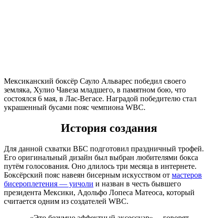
Мексиканский боксёр Сауло Альварес победил своего
земляка, Хулио Чавеза младшего, в памятном бою, что
состоялся 6 мая, в Лас-Вегасе. Наградой победителю стал
украшенный бусами пояс чемпиона WBC.
История создания
Для данной схватки ВБС подготовил праздничный трофей.
Его оригинальный дизайн был выбран любителями бокса
путём голосования. Оно длилось три месяца в интернете.
Боксёрский пояс навеян бисерным искусством от
мастеров
бисероплетения — уичоли
и назван в честь бывшего
президента Мексики, Адольфо Лопеса Матеоса, который
считается одним из создателей WBC.
«Это безумно эффектный аксессуар», – говорят