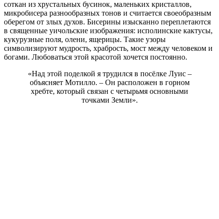
соткан из хрустальных бусинок, маленьких кристаллов,
микробисера разнообразных тонов и считается своеобразным
оберегом от злых духов. Бисерины изысканно переплетаются
в священные уичольские изображения: исполинские кактусы,
кукурузные поля, олени, ящерицы. Такие узоры
символизируют мудрость, храбрость, мост между человеком и
богами. Любоваться этой красотой хочется постоянно.
«Над этой поделкой я трудился в посёлке Луис –
объясняет Мотилло. – Он расположен в горном
хребте, который связан с четырьмя основными
точками Земли».