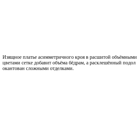
Изящное платье асимметричного кроя в расшитой объёмными
цветами сетке добавит объёма бёдрам, а расклешённый подол
окантован сложными отделками.