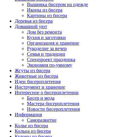
Вышивка бисером на одежде
Иконы из бисера
Картины из бисера
Деревья из бисера
Домашний уют
Дом без ремонта
Кухня и заготовки
Организация и хранение
Рукоделие за вечер
Семья и традиции
Спецпроект праздника
Экономия по-умному
Жгуты из бисера
Животные из бисера
Идеи бисероплетения
Инструмент и хранение
Интересное о бисероплетении
Бисер и мода
Мастера бисероплетения
Новости бисероплетения
Информация
Саморазвитие
Колье из бисера
Кольца из бисера
Кулоны из бисера