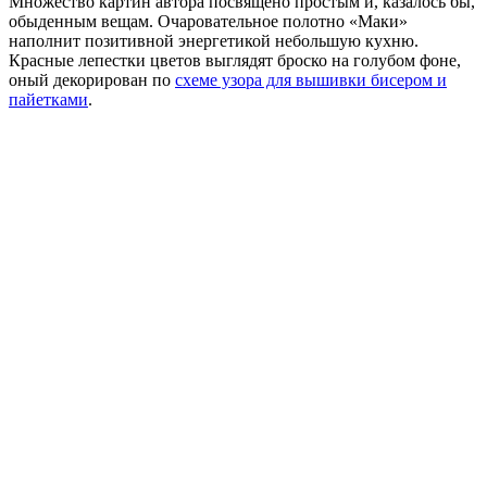
Множество картин автора посвящено простым и, казалось бы,
обыденным вещам. Очаровательное полотно «Маки»
наполнит позитивной энергетикой небольшую кухню.
Красные лепестки цветов выглядят броско на голубом фоне,
оный декорирован по
схеме узора для вышивки бисером и
пайетками
.