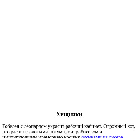
Хищники
Гобелен с леопардом украсит рабочий кабинет. Огромный кот,
что расшит золотыми нитями, микробисером и
имитирующими мраморную крошку
бусинами из бисера
,