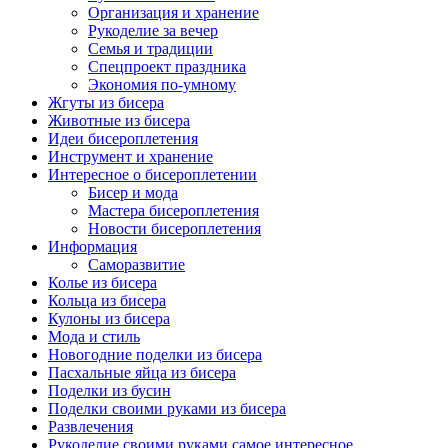
Организация и хранение
Рукоделие за вечер
Семья и традиции
Спецпроект праздника
Экономия по-умному
Жгуты из бисера
Животные из бисера
Идеи бисероплетения
Инструмент и хранение
Интересное о бисероплетении
Бисер и мода
Мастера бисероплетения
Новости бисероплетения
Информация
Саморазвитие
Колье из бисера
Кольца из бисера
Кулоны из бисера
Мода и стиль
Новогодние поделки из бисера
Пасхальные яйца из бисера
Поделки из бусин
Поделки своими руками из бисера
Развлечения
Рукоделие своими руками самое интересное