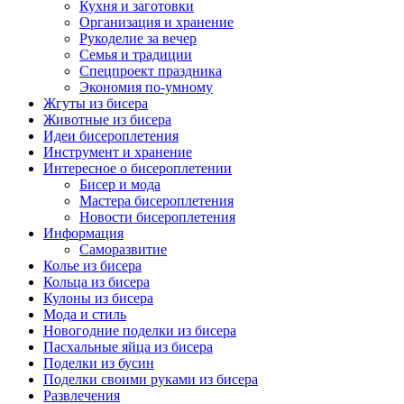
Кухня и заготовки
Организация и хранение
Рукоделие за вечер
Семья и традиции
Спецпроект праздника
Экономия по-умному
Жгуты из бисера
Животные из бисера
Идеи бисероплетения
Инструмент и хранение
Интересное о бисероплетении
Бисер и мода
Мастера бисероплетения
Новости бисероплетения
Информация
Саморазвитие
Колье из бисера
Кольца из бисера
Кулоны из бисера
Мода и стиль
Новогодние поделки из бисера
Пасхальные яйца из бисера
Поделки из бусин
Поделки своими руками из бисера
Развлечения