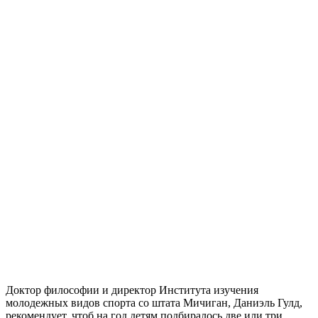
Доктор философии и директор Института изучения
молодежных видов спорта со штата Мичиган, Даниэль Гулд,
рекомендует, чтоб на год детям подбиралось две или три