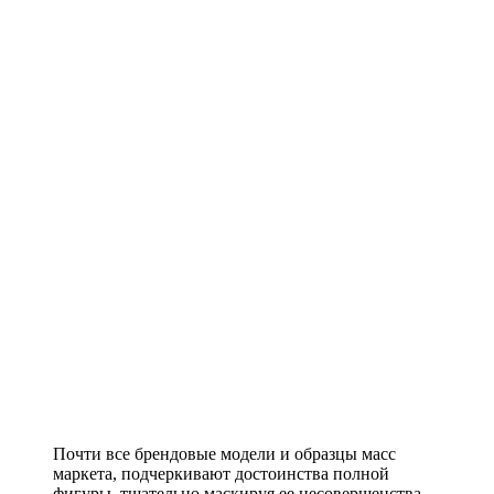
Почти все брендовые модели и образцы масс
маркета, подчеркивают достоинства полной
фигуры, тщательно маскируя ее несовершенства.