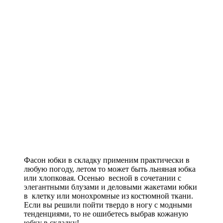
Фасон юбки в складку применим практически в
любую погоду, летом то может быть льняная юбка
или хлопковая. Осенью весной в сочетании с
элегантными блузами и деловыми жакетами юбки
в клетку или монохромные из костюмной ткани.
Если вы решили пойти твердо в ногу с модными
тенденциями, то не ошибетесь выбрав кожаную
юбку в складку!