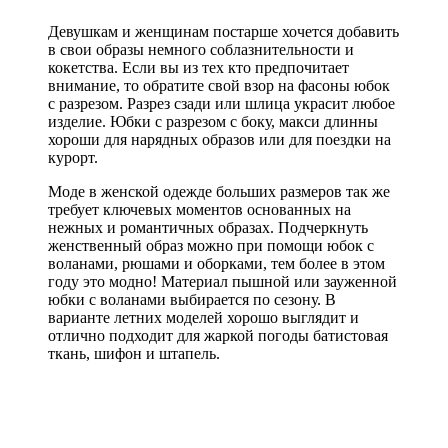
Девушкам и женщинам постарше хочется добавить
в свои образы немного соблазнительности и
кокетства. Если вы из тех кто предпочитает
внимание, то обратите свой взор на фасоны юбок
с разрезом. Разрез сзади или шлица украсит любое
изделие. Юбки с разрезом с боку, макси длинны
хороши для нарядных образов или для поездки на
курорт.
Моде в женской одежде больших размеров так же
требует ключевых моментов основанных на
нежных и романтичных образах. Подчеркнуть
женственный образ можно при помощи юбок с
воланами, рюшами и оборками, тем более в этом
году это модно! Материал пышной или зауженной
юбки с воланами выбирается по сезону. В
варианте летних моделей хорошо выглядит и
отлично подходит для жаркой погоды батистовая
ткань, шифон и штапель.