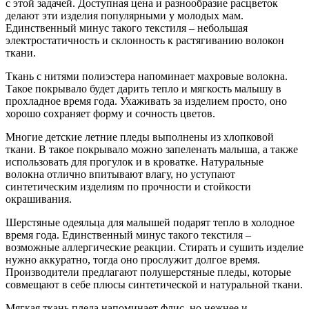
с этой задачей. Доступная цена и разнообразие расцветок
делают эти изделия популярными у молодых мам.
Единственный минус такого текстиля – небольшая
электростатичность и склонность к растягиванию волокон
ткани.
Ткань с нитями полиэстера напоминает махровые волокна.
Такое покрывало будет дарить тепло и мягкость малышу в
прохладное время года. Ухаживать за изделием просто, оно
хорошо сохраняет форму и сочность цветов.
Многие детские летние пледы выполнены из хлопковой
ткани. В такое покрывало можно запеленать малыша, а также
использовать для прогулок и в кроватке. Натуральные
волокна отлично впитывают влагу, но уступают
синтетическим изделиям по прочности и стойкости
окрашивания.
Шерстяные одеяльца для малышей подарят тепло в холодное
время года. Единственный минус такого текстиля –
возможные аллергические реакции. Стирать и сушить изделие
нужно аккуратно, тогда оно прослужит долгое время.
Производители предлагают полушерстяные пледы, которые
совмещают в себе плюсы синтетической и натуральной ткани.
Мягкая ткань пледа напоминает флис, но нежнее и