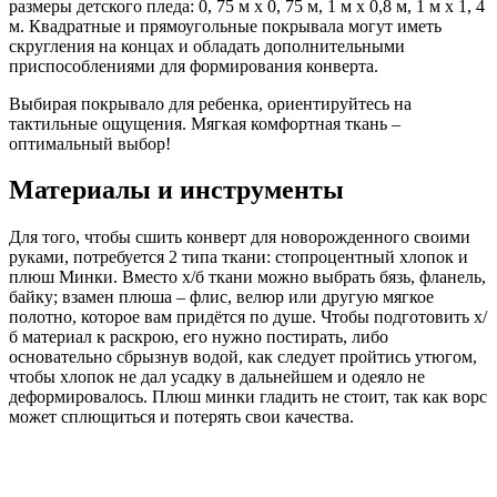
размеры детского пледа: 0, 75 м х 0, 75 м, 1 м х 0,8 м, 1 м х 1, 4
м. Квадратные и прямоугольные покрывала могут иметь
скругления на концах и обладать дополнительными
приспособлениями для формирования конверта.
Выбирая покрывало для ребенка, ориентируйтесь на
тактильные ощущения. Мягкая комфортная ткань –
оптимальный выбор!
Материалы и инструменты
Для того, чтобы сшить конверт для новорожденного своими
руками, потребуется 2 типа ткани: стопроцентный хлопок и
плюш Минки. Вместо х/б ткани можно выбрать бязь, фланель,
байку; взамен плюша – флис, велюр или другую мягкое
полотно, которое вам придётся по душе. Чтобы подготовить х/
б материал к раскрою, его нужно постирать, либо
основательно сбрызнув водой, как следует пройтись утюгом,
чтобы хлопок не дал усадку в дальнейшем и одеяло не
деформировалось. Плюш минки гладить не стоит, так как ворс
может сплющиться и потерять свои качества.