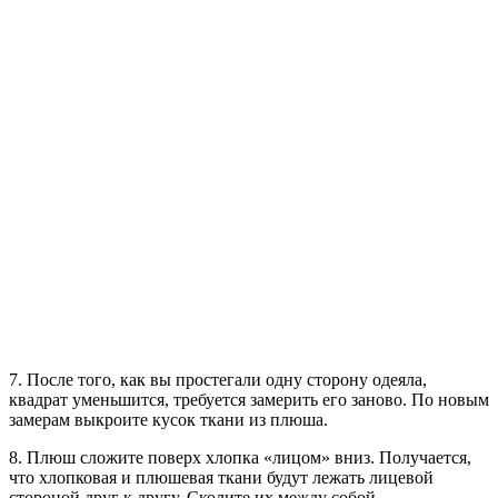
7. После того, как вы простегали одну сторону одеяла,
квадрат уменьшится, требуется замерить его заново. По новым
замерам выкроите кусок ткани из плюша.
8. Плюш сложите поверх хлопка «лицом» вниз. Получается,
что хлопковая и плюшевая ткани будут лежать лицевой
стороной друг к другу. Сколите их между собой.