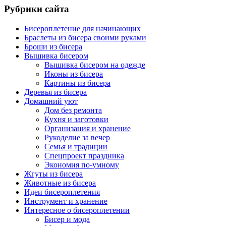
Рубрики сайта
Бисероплетение для начинающих
Браслеты из бисера своими руками
Броши из бисера
Вышивка бисером
Вышивка бисером на одежде
Иконы из бисера
Картины из бисера
Деревья из бисера
Домашний уют
Дом без ремонта
Кухня и заготовки
Организация и хранение
Рукоделие за вечер
Семья и традиции
Спецпроект праздника
Экономия по-умному
Жгуты из бисера
Животные из бисера
Идеи бисероплетения
Инструмент и хранение
Интересное о бисероплетении
Бисер и мода