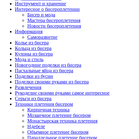
Инструмент и хранение
Интересное о бисероплетении
Бисер и мода
Мастера бисероплетения
Новости бисероплетения
Информация
Саморазвитие
Колье из бисера
Кольца из бисера
Кулоны из бисера
Мода и стиль
Новогодние поделки из бисера
Пасхальные яйца из бисера
Поделки из бусин
Поделки своими руками из бисера
Развлечения
Рукоделие своими руками самое интересное
Серьги из бисера
Техники плетения бисером
Кирпичная техника
Мозаичное плетение бисером
Монастырская техника плетения
Ндебеле
Объемное плетение бисером
Параллельное плетение бисером