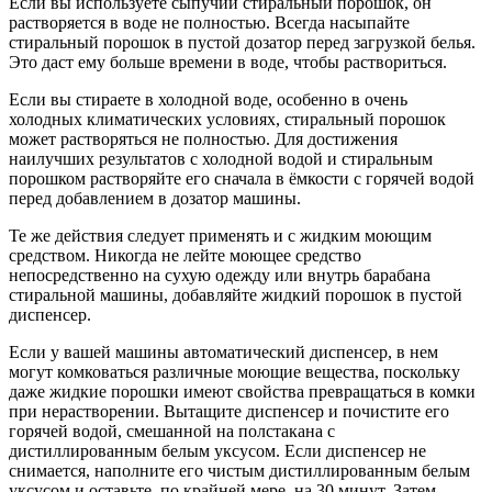
Если вы используете сыпучий стиральный порошок, он
растворяется в воде не полностью. Всегда насыпайте
стиральный порошок в пустой дозатор перед загрузкой белья.
Это даст ему больше времени в воде, чтобы раствориться.
Если вы стираете в холодной воде, особенно в очень
холодных климатических условиях, стиральный порошок
может растворяться не полностью. Для достижения
наилучших результатов с холодной водой и стиральным
порошком растворяйте его сначала в ёмкости с горячей водой
перед добавлением в дозатор машины.
Те же действия следует применять и с жидким моющим
средством. Никогда не лейте моющее средство
непосредственно на сухую одежду или внутрь барабана
стиральной машины, добавляйте жидкий порошок в пустой
диспенсер.
Если у вашей машины автоматический диспенсер, в нем
могут комковаться различные моющие вещества, поскольку
даже жидкие порошки имеют свойства превращаться в комки
при нерастворении. Вытащите диспенсер и почистите его
горячей водой, смешанной на полстакана с
дистиллированным белым уксусом. Если диспенсер не
снимается, наполните его чистым дистиллированным белым
уксусом и оставьте, по крайней мере, на 30 минут. Затем