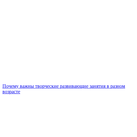
Почему важны творческие развивающие занятия в разном
возрасте