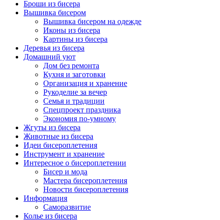
Броши из бисера
Вышивка бисером
Вышивка бисером на одежде
Иконы из бисера
Картины из бисера
Деревья из бисера
Домашний уют
Дом без ремонта
Кухня и заготовки
Организация и хранение
Рукоделие за вечер
Семья и традиции
Спецпроект праздника
Экономия по-умному
Жгуты из бисера
Животные из бисера
Идеи бисероплетения
Инструмент и хранение
Интересное о бисероплетении
Бисер и мода
Мастера бисероплетения
Новости бисероплетения
Информация
Саморазвитие
Колье из бисера