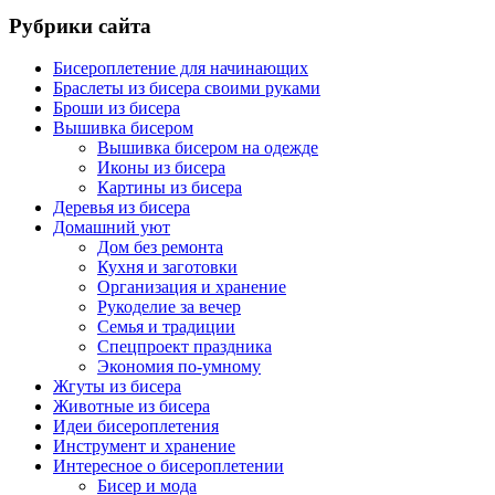
Рубрики сайта
Бисероплетение для начинающих
Браслеты из бисера своими руками
Броши из бисера
Вышивка бисером
Вышивка бисером на одежде
Иконы из бисера
Картины из бисера
Деревья из бисера
Домашний уют
Дом без ремонта
Кухня и заготовки
Организация и хранение
Рукоделие за вечер
Семья и традиции
Спецпроект праздника
Экономия по-умному
Жгуты из бисера
Животные из бисера
Идеи бисероплетения
Инструмент и хранение
Интересное о бисероплетении
Бисер и мода