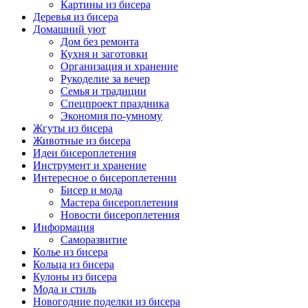
Картины из бисера
Деревья из бисера
Домашний уют
Дом без ремонта
Кухня и заготовки
Организация и хранение
Рукоделие за вечер
Семья и традиции
Спецпроект праздника
Экономия по-умному
Жгуты из бисера
Животные из бисера
Идеи бисероплетения
Инструмент и хранение
Интересное о бисероплетении
Бисер и мода
Мастера бисероплетения
Новости бисероплетения
Информация
Саморазвитие
Колье из бисера
Кольца из бисера
Кулоны из бисера
Мода и стиль
Новогодние поделки из бисера