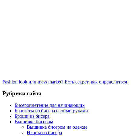
Fashion look или mass market? Есть секрет, как определиться
Рубрики сайта
Бисероплетение для начинающих
Браслеты из бисера своими руками
Броши из бисера
Вышивка бисером
Вышивка бисером на одежде
Иконы из бисера