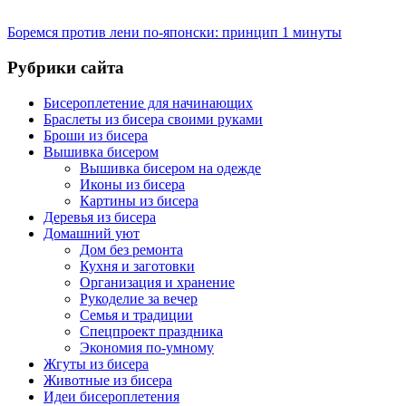
Боремся против лени по-японски: принцип 1 минуты
Рубрики сайта
Бисероплетение для начинающих
Браслеты из бисера своими руками
Броши из бисера
Вышивка бисером
Вышивка бисером на одежде
Иконы из бисера
Картины из бисера
Деревья из бисера
Домашний уют
Дом без ремонта
Кухня и заготовки
Организация и хранение
Рукоделие за вечер
Семья и традиции
Спецпроект праздника
Экономия по-умному
Жгуты из бисера
Животные из бисера
Идеи бисероплетения