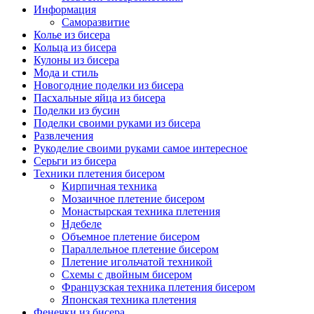
Информация
Саморазвитие
Колье из бисера
Кольца из бисера
Кулоны из бисера
Мода и стиль
Новогодние поделки из бисера
Пасхальные яйца из бисера
Поделки из бусин
Поделки своими руками из бисера
Развлечения
Рукоделие своими руками самое интересное
Серьги из бисера
Техники плетения бисером
Кирпичная техника
Мозаичное плетение бисером
Монастырская техника плетения
Ндебеле
Объемное плетение бисером
Параллельное плетение бисером
Плетение игольчатой техникой
Схемы с двойным бисером
Французская техника плетения бисером
Японская техника плетения
Фенечки из бисера