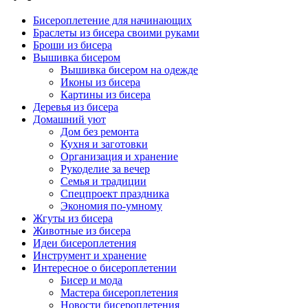
Бисероплетение для начинающих
Браслеты из бисера своими руками
Броши из бисера
Вышивка бисером
Вышивка бисером на одежде
Иконы из бисера
Картины из бисера
Деревья из бисера
Домашний уют
Дом без ремонта
Кухня и заготовки
Организация и хранение
Рукоделие за вечер
Семья и традиции
Спецпроект праздника
Экономия по-умному
Жгуты из бисера
Животные из бисера
Идеи бисероплетения
Инструмент и хранение
Интересное о бисероплетении
Бисер и мода
Мастера бисероплетения
Новости бисероплетения