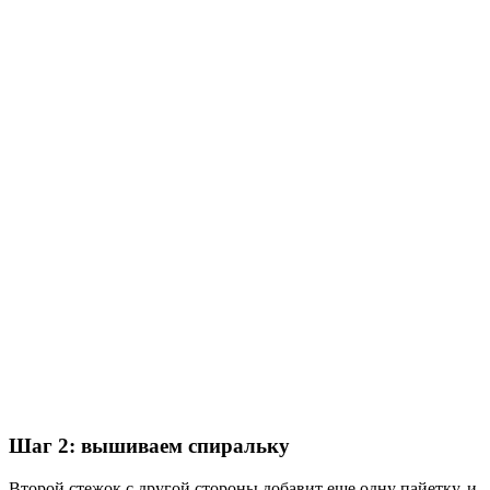
Шаг 2: вышиваем спиральку
Второй стежок с другой стороны добавит еще одну пайетку, и