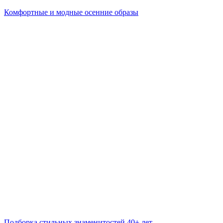
Комфортные и модные осенние образы
Подборка стильных знаменитостей 40+ лет