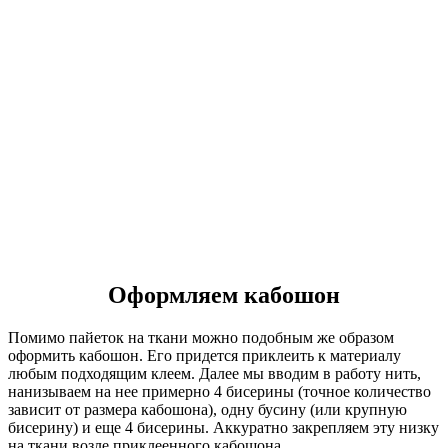
Оформляем кабошон
Помимо пайеток на ткани можно подобным же образом
оформить кабошон. Его придется приклеить к материалу
любым подходящим клеем. Далее мы вводим в работу нить,
нанизываем на нее примерно 4 бисерины (точное количество
зависит от размера кабошона), одну бусину (или крупную
бисерину) и еще 4 бисерины. Аккуратно закрепляем эту низку
на ткани возле приклеенного кабошона.