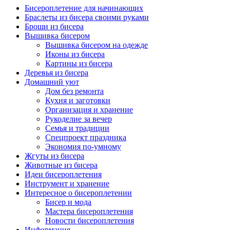
Бисероплетение для начинающих
Браслеты из бисера своими руками
Броши из бисера
Вышивка бисером
Вышивка бисером на одежде
Иконы из бисера
Картины из бисера
Деревья из бисера
Домашний уют
Дом без ремонта
Кухня и заготовки
Организация и хранение
Рукоделие за вечер
Семья и традиции
Спецпроект праздника
Экономия по-умному
Жгуты из бисера
Животные из бисера
Идеи бисероплетения
Инструмент и хранение
Интересное о бисероплетении
Бисер и мода
Мастера бисероплетения
Новости бисероплетения
Информация