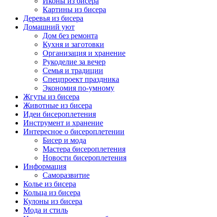
Иконы из бисера
Картины из бисера
Деревья из бисера
Домашний уют
Дом без ремонта
Кухня и заготовки
Организация и хранение
Рукоделие за вечер
Семья и традиции
Спецпроект праздника
Экономия по-умному
Жгуты из бисера
Животные из бисера
Идеи бисероплетения
Инструмент и хранение
Интересное о бисероплетении
Бисер и мода
Мастера бисероплетения
Новости бисероплетения
Информация
Саморазвитие
Колье из бисера
Кольца из бисера
Кулоны из бисера
Мода и стиль