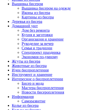
Вышивка бисером
Вышивка бисером на одежде
Иконы из бисера
Картины из бисера
Деревья из бисера
Домашний уют
Дом без ремонта
Кухня и заготовки
Организация и хранение
Рукоделие за вечер
Семья и традиции
Спецпроект праздника
Экономия по-умному
Жгуты из бисера
Животные из бисера
Идеи бисероплетения
Инструмент и хранение
Интересное о бисероплетении
Бисер и мода
Мастера бисероплетения
Новости бисероплетения
Информация
Саморазвитие
Колье из бисера
Кольца из бисера