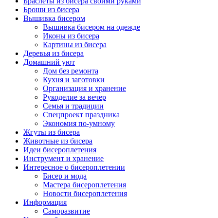
Браслеты из бисера своими руками
Броши из бисера
Вышивка бисером
Вышивка бисером на одежде
Иконы из бисера
Картины из бисера
Деревья из бисера
Домашний уют
Дом без ремонта
Кухня и заготовки
Организация и хранение
Рукоделие за вечер
Семья и традиции
Спецпроект праздника
Экономия по-умному
Жгуты из бисера
Животные из бисера
Идеи бисероплетения
Инструмент и хранение
Интересное о бисероплетении
Бисер и мода
Мастера бисероплетения
Новости бисероплетения
Информация
Саморазвитие