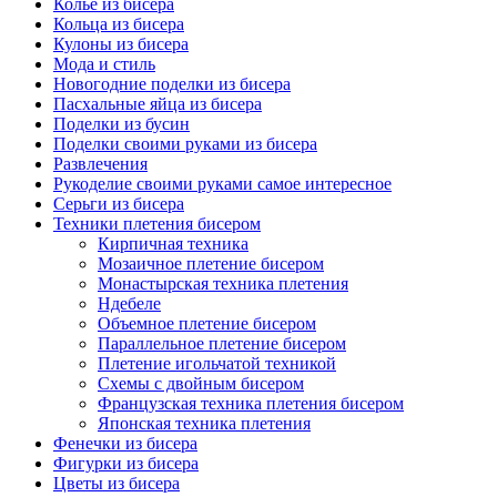
Колье из бисера
Кольца из бисера
Кулоны из бисера
Мода и стиль
Новогодние поделки из бисера
Пасхальные яйца из бисера
Поделки из бусин
Поделки своими руками из бисера
Развлечения
Рукоделие своими руками самое интересное
Серьги из бисера
Техники плетения бисером
Кирпичная техника
Мозаичное плетение бисером
Монастырская техника плетения
Ндебеле
Объемное плетение бисером
Параллельное плетение бисером
Плетение игольчатой техникой
Схемы с двойным бисером
Французская техника плетения бисером
Японская техника плетения
Фенечки из бисера
Фигурки из бисера
Цветы из бисера