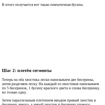
В итоге получается вот такая симпатичная бусина.
Шаг 2: плетём сегменты
Теперь на оба хвостика лески нанизываем две бисерины,
затем разделяем леску. На каждый из хвостиков нанизываем
по 5 бисеринок, 1 бусину красного цвета и снова бисеринку,
но только одну.
Затем параллельным плетением вводим правый хвостик в
бисерину левого, а левый хвостик в бисерину правого.