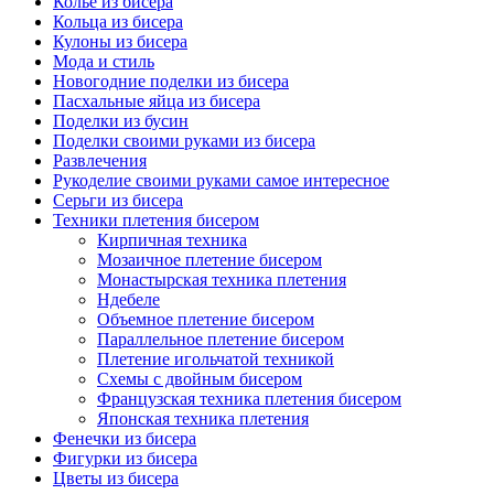
Колье из бисера
Кольца из бисера
Кулоны из бисера
Мода и стиль
Новогодние поделки из бисера
Пасхальные яйца из бисера
Поделки из бусин
Поделки своими руками из бисера
Развлечения
Рукоделие своими руками самое интересное
Серьги из бисера
Техники плетения бисером
Кирпичная техника
Мозаичное плетение бисером
Монастырская техника плетения
Ндебеле
Объемное плетение бисером
Параллельное плетение бисером
Плетение игольчатой техникой
Схемы с двойным бисером
Французская техника плетения бисером
Японская техника плетения
Фенечки из бисера
Фигурки из бисера
Цветы из бисера