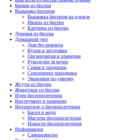
Броши из бисера
Вышивка бисером
Вышивка бисером на одежде
Иконы из бисера
Картины из бисера
Деревья из бисера
Домашний уют
Дом без ремонта
Кухня и заготовки
Организация и хранение
Рукоделие за вечер
Семья и традиции
Спецпроект праздника
Экономия по-умному
Жгуты из бисера
Животные из бисера
Идеи бисероплетения
Инструмент и хранение
Интересное о бисероплетении
Бисер и мода
Мастера бисероплетения
Новости бисероплетения
Информация
Саморазвитие