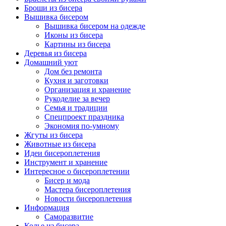
Броши из бисера
Вышивка бисером
Вышивка бисером на одежде
Иконы из бисера
Картины из бисера
Деревья из бисера
Домашний уют
Дом без ремонта
Кухня и заготовки
Организация и хранение
Рукоделие за вечер
Семья и традиции
Спецпроект праздника
Экономия по-умному
Жгуты из бисера
Животные из бисера
Идеи бисероплетения
Инструмент и хранение
Интересное о бисероплетении
Бисер и мода
Мастера бисероплетения
Новости бисероплетения
Информация
Саморазвитие
Колье из бисера