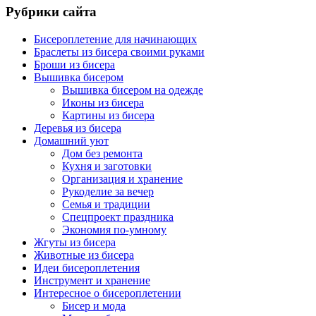
Рубрики сайта
Бисероплетение для начинающих
Браслеты из бисера своими руками
Броши из бисера
Вышивка бисером
Вышивка бисером на одежде
Иконы из бисера
Картины из бисера
Деревья из бисера
Домашний уют
Дом без ремонта
Кухня и заготовки
Организация и хранение
Рукоделие за вечер
Семья и традиции
Спецпроект праздника
Экономия по-умному
Жгуты из бисера
Животные из бисера
Идеи бисероплетения
Инструмент и хранение
Интересное о бисероплетении
Бисер и мода