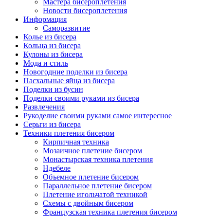
Мастера бисероплетения
Новости бисероплетения
Информация
Саморазвитие
Колье из бисера
Кольца из бисера
Кулоны из бисера
Мода и стиль
Новогодние поделки из бисера
Пасхальные яйца из бисера
Поделки из бусин
Поделки своими руками из бисера
Развлечения
Рукоделие своими руками самое интересное
Серьги из бисера
Техники плетения бисером
Кирпичная техника
Мозаичное плетение бисером
Монастырская техника плетения
Ндебеле
Объемное плетение бисером
Параллельное плетение бисером
Плетение игольчатой техникой
Схемы с двойным бисером
Французская техника плетения бисером