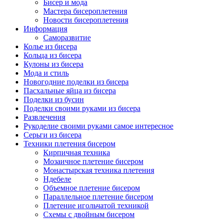
Бисер и мода
Мастера бисероплетения
Новости бисероплетения
Информация
Саморазвитие
Колье из бисера
Кольца из бисера
Кулоны из бисера
Мода и стиль
Новогодние поделки из бисера
Пасхальные яйца из бисера
Поделки из бусин
Поделки своими руками из бисера
Развлечения
Рукоделие своими руками самое интересное
Серьги из бисера
Техники плетения бисером
Кирпичная техника
Мозаичное плетение бисером
Монастырская техника плетения
Ндебеле
Объемное плетение бисером
Параллельное плетение бисером
Плетение игольчатой техникой
Схемы с двойным бисером