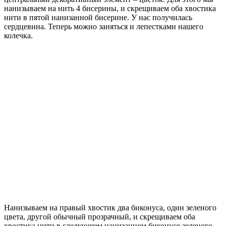
нанизываем на нить 4 бисерины, и скрещиваем оба хвостика
нити в пятой нанизанной бисерине. У нас получилась
сердцевина. Теперь можно заняться и лепестками нашего
колечка.
Нанизываем на правый хвостик два биконуса, один зеленого
цвета, другой обычный прозрачный, и скрещиваем оба
хвостика нити в следующем нанизанном биконусе зеленого