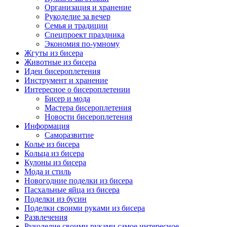
Организация и хранение
Рукоделие за вечер
Семья и традиции
Спецпроект праздника
Экономия по-умному
Жгуты из бисера
Животные из бисера
Идеи бисероплетения
Инструмент и хранение
Интересное о бисероплетении
Бисер и мода
Мастера бисероплетения
Новости бисероплетения
Информация
Саморазвитие
Колье из бисера
Кольца из бисера
Кулоны из бисера
Мода и стиль
Новогодние поделки из бисера
Пасхальные яйца из бисера
Поделки из бусин
Поделки своими руками из бисера
Развлечения
Рукоделие своими руками самое интересное