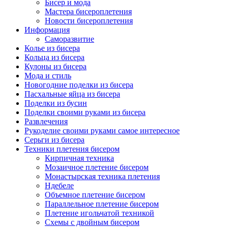
Бисер и мода
Мастера бисероплетения
Новости бисероплетения
Информация
Саморазвитие
Колье из бисера
Кольца из бисера
Кулоны из бисера
Мода и стиль
Новогодние поделки из бисера
Пасхальные яйца из бисера
Поделки из бусин
Поделки своими руками из бисера
Развлечения
Рукоделие своими руками самое интересное
Серьги из бисера
Техники плетения бисером
Кирпичная техника
Мозаичное плетение бисером
Монастырская техника плетения
Ндебеле
Объемное плетение бисером
Параллельное плетение бисером
Плетение игольчатой техникой
Схемы с двойным бисером