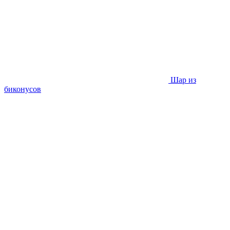
Шар из
биконусов