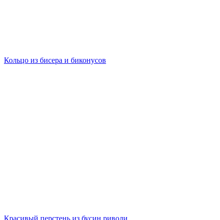
Кольцо из бисера и биконусов
Красивый перстень из бусин риволи