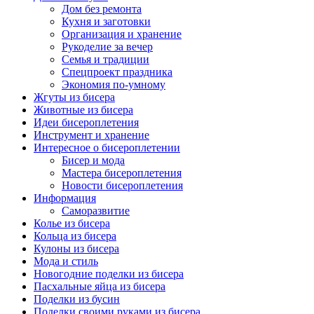
Дом без ремонта
Кухня и заготовки
Организация и хранение
Рукоделие за вечер
Семья и традиции
Спецпроект праздника
Экономия по-умному
Жгуты из бисера
Животные из бисера
Идеи бисероплетения
Инструмент и хранение
Интересное о бисероплетении
Бисер и мода
Мастера бисероплетения
Новости бисероплетения
Информация
Саморазвитие
Колье из бисера
Кольца из бисера
Кулоны из бисера
Мода и стиль
Новогодние поделки из бисера
Пасхальные яйца из бисера
Поделки из бусин
Поделки своими руками из бисера