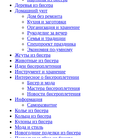
Деревья из бисера
Домашний уют
Дом без ремонта
Кухня и заготовки
Организация и хранение
Рукоделие за вечер
Семья и традиции
Спецпроект праздника
Экономия по-умному
Жгуты из бисера
Животные из бисера
Идеи бисероплетения
Инструмент и хранение
Интересное о бисероплетении
Бисер и мода
Мастера бисероплетения
Новости бисероплетения
Информация
Саморазвитие
Колье из бисера
Кольца из бисера
Кулоны из бисера
Мода и стиль
Новогодние поделки из бисера