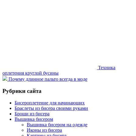
Техника
оплетения круглой бусины
Почему длинное пальто всегда в моде
Рубрики сайта
Бисероплетение для начинающих
Браслеты из бисера своими руками
Броши из бисера
Вышивка бисером
Вышивка бисером на одежде
Иконы из бисера
Картины из бисера