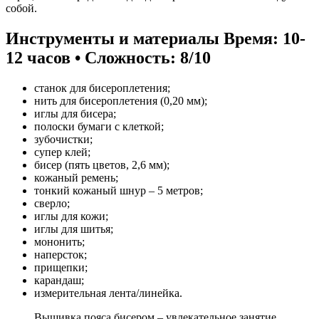
собой.
Инструменты и материалы
Время: 10-
12 часов • Сложность: 8/10
станок для бисероплетения;
нить для бисероплетения (0,20 мм);
иглы для бисера;
полоски бумаги с клеткой;
зубочистки;
супер клей;
бисер (пять цветов, 2,6 мм);
кожаный ремень;
тонкий кожаный шнур – 5 метров;
сверло;
иглы для кожи;
иглы для шитья;
мононить;
наперсток;
прищепки;
карандаш;
измерительная лента/линейка.
Вышивка пояса бисером – увлекательное занятие,