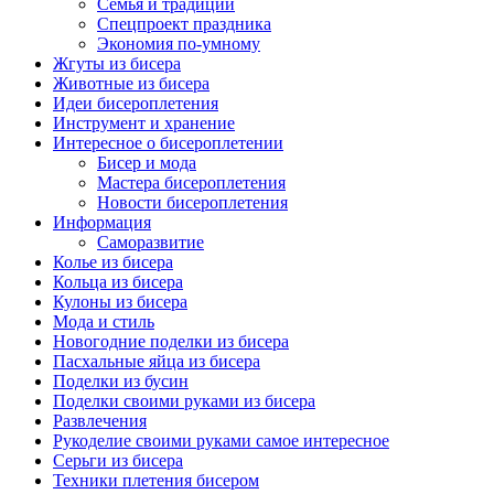
Семья и традиции
Спецпроект праздника
Экономия по-умному
Жгуты из бисера
Животные из бисера
Идеи бисероплетения
Инструмент и хранение
Интересное о бисероплетении
Бисер и мода
Мастера бисероплетения
Новости бисероплетения
Информация
Саморазвитие
Колье из бисера
Кольца из бисера
Кулоны из бисера
Мода и стиль
Новогодние поделки из бисера
Пасхальные яйца из бисера
Поделки из бусин
Поделки своими руками из бисера
Развлечения
Рукоделие своими руками самое интересное
Серьги из бисера
Техники плетения бисером