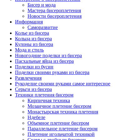
Бисер и мода
Мастера бисероплетения
Новости бисероплетения
Информация
Саморазвитие
Колье из бисера
Кольца из бисера
Кулоны из бисера
Мода и стиль
Новогодние поделки из бисера
Пасхальные яйца из бисера
Поделки из бусин
Поделки своими руками из бисера
Развлечения
Рукоделие своими руками самое интересное
Серьги из бисера
Техники плетения бисером
Кирпичная техника
Мозаичное плетение бисером
Монастырская техника плетения
Ндебеле
Объемное плетение бисером
Параллельное плетение бисером
Плетение игольчатой техникой
Схемы с двойным бисером