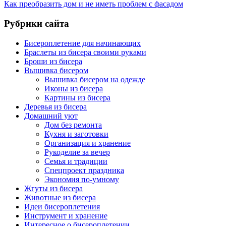
Как преобразить дом и не иметь проблем с фасадом
Рубрики сайта
Бисероплетение для начинающих
Браслеты из бисера своими руками
Броши из бисера
Вышивка бисером
Вышивка бисером на одежде
Иконы из бисера
Картины из бисера
Деревья из бисера
Домашний уют
Дом без ремонта
Кухня и заготовки
Организация и хранение
Рукоделие за вечер
Семья и традиции
Спецпроект праздника
Экономия по-умному
Жгуты из бисера
Животные из бисера
Идеи бисероплетения
Инструмент и хранение
Интересное о бисероплетении