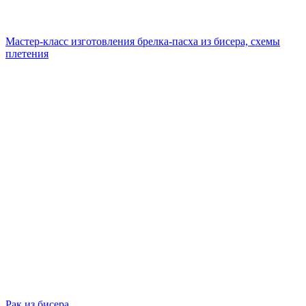
Мастер-класс изготовления брелка-пасха из бисера, схемы
плетения
Рак из бисера