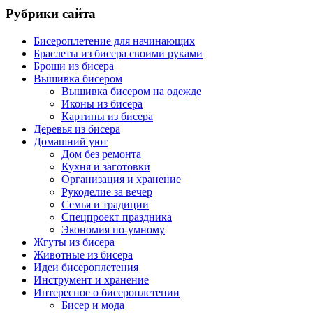
Рубрики сайта
Бисероплетение для начинающих
Браслеты из бисера своими руками
Броши из бисера
Вышивка бисером
Вышивка бисером на одежде
Иконы из бисера
Картины из бисера
Деревья из бисера
Домашний уют
Дом без ремонта
Кухня и заготовки
Организация и хранение
Рукоделие за вечер
Семья и традиции
Спецпроект праздника
Экономия по-умному
Жгуты из бисера
Животные из бисера
Идеи бисероплетения
Инструмент и хранение
Интересное о бисероплетении
Бисер и мода