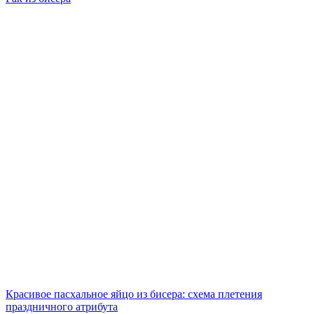
Красивое пасхальное яйцо из бисера: схема плетения
праздничного атрибута