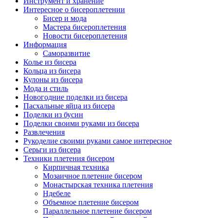
Инструмент и хранение
Интересное о бисероплетении
Бисер и мода
Мастера бисероплетения
Новости бисероплетения
Информация
Саморазвитие
Колье из бисера
Кольца из бисера
Кулоны из бисера
Мода и стиль
Новогодние поделки из бисера
Пасхальные яйца из бисера
Поделки из бусин
Поделки своими руками из бисера
Развлечения
Рукоделие своими руками самое интересное
Серьги из бисера
Техники плетения бисером
Кирпичная техника
Мозаичное плетение бисером
Монастырская техника плетения
Ндебеле
Объемное плетение бисером
Параллельное плетение бисером