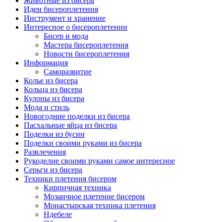
Животные из бисера
Идеи бисероплетения
Инструмент и хранение
Интересное о бисероплетении
Бисер и мода
Мастера бисероплетения
Новости бисероплетения
Информация
Саморазвитие
Колье из бисера
Кольца из бисера
Кулоны из бисера
Мода и стиль
Новогодние поделки из бисера
Пасхальные яйца из бисера
Поделки из бусин
Поделки своими руками из бисера
Развлечения
Рукоделие своими руками самое интересное
Серьги из бисера
Техники плетения бисером
Кирпичная техника
Мозаичное плетение бисером
Монастырская техника плетения
Ндебеле