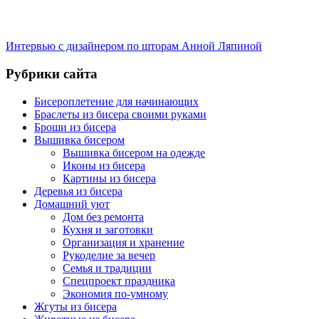
Интервью с дизайнером по шторам Анной Ляпиной
Рубрики сайта
Бисероплетение для начинающих
Браслеты из бисера своими руками
Броши из бисера
Вышивка бисером
Вышивка бисером на одежде
Иконы из бисера
Картины из бисера
Деревья из бисера
Домашний уют
Дом без ремонта
Кухня и заготовки
Организация и хранение
Рукоделие за вечер
Семья и традиции
Спецпроект праздника
Экономия по-умному
Жгуты из бисера