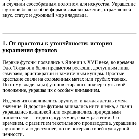
и служили своеобразным полотном для искусства. Украшение
футонов было особой формой самовыражения, отражающей
вкус, статус и духовный мир владельца.
1. От простоты к утончённости: история
украшения футонов
Первые футоны появились в Японии в XVII веке, во времена
Эдо. Тогда они были предметом роскоши, доступным лишь
самураям, аристократии и зажиточным купцам. Простые
крестьяне спали на соломенных матах или грубых тканях.
Поэтому владельцы футонов старались подчеркнуть своё
положение, украшая их с особым вниманием.
Изделия изготавливались вручную, и каждая деталь имела
значение. В дорогие футоны вшивались нити шелка, а ткани
украшались вышивкой или окрашивались природными
пигментами — индиго, куркумой, соком растений. Со
временем, с развитием текстильного производства, украшение
футонов стало доступнее, но не потеряло своей культурной
ценности.