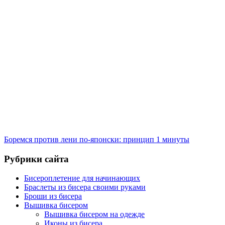
Боремся против лени по-японски: принцип 1 минуты
Рубрики сайта
Бисероплетение для начинающих
Браслеты из бисера своими руками
Броши из бисера
Вышивка бисером
Вышивка бисером на одежде
Иконы из бисера