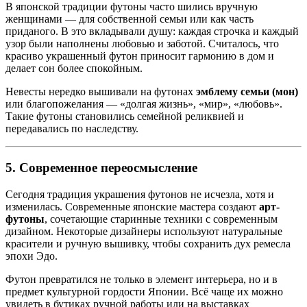
В японской традиции футоны часто шились вручную
женщинами — для собственной семьи или как часть
приданого. В это вкладывали душу: каждая строчка и каждый
узор были наполнены любовью и заботой. Считалось, что
красиво украшенный футон приносит гармонию в дом и
делает сон более спокойным.
Невесты нередко вышивали на футонах
эмблему семьи (мон)
или благопожелания — «долгая жизнь», «мир», «любовь».
Такие футоны становились семейной реликвией и
передавались по наследству.
5. Современное переосмысление
Сегодня традиция украшения футонов не исчезла, хотя и
изменилась. Современные японские мастера создают
арт-
футоны
, сочетающие старинные техники с современным
дизайном. Некоторые дизайнеры используют натуральные
красители и ручную вышивку, чтобы сохранить дух ремесла
эпохи Эдо.
Футон превратился не только в элемент интерьера, но и в
предмет культурной гордости Японии. Всё чаще их можно
увидеть в бутиках ручной работы или на выставках