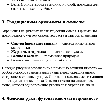
знак богатства и солнца.
Белый
олицетворял гармонию и покой, подходил для
спален монахов и учёных.
3. Традиционные орнаменты и символы
Украшения на футонах несли глубокий смысл. Орнаменты
подбирались с учётом сезона, возраста и статуса владельца.
Сакура (цветущая вишня)
— символ мимолётной
красоты жизни.
Журавль и черепаха
— долголетие и удача.
Волны и облака
— гармония с природой.
Бамбук
— стойкость духа и гибкость.
Нередко рисунки создавались с помощью техники
шибори
—
особого способа завязывания ткани перед окрашиванием,
создающего сложные узоры. Иногда использовалась и
сашико
— декоративная вышивка белыми нитями на индиговом
фоне, которая одновременно украшала и укрепляла ткань.
4. Женская рука: футоны как часть приданого