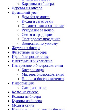
Картины из бисера
Деревья из бисера
Домашний уют
Дом без ремонта
Кухня и заготовки
Организация и хранение
Рукоделие за вечер
Семья и традиции
Спецпроект праздника
Экономия по-умному
Жгуты из бисера
Животные из бисера
Идеи бисероплетения
Инструмент и хранение
Интересное о бисероплетении
Бисер и мода
Мастера бисероплетения
Новости бисероплетения
Информация
Саморазвитие
Колье из бисера
Кольца из бисера
Кулоны из бисера
Мода и стиль
Новогодние поделки из бисера