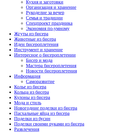
Кухня и заготовки
Организация и хранение
Рукоделие за вечер
Семья и традиции
Спецпроект праздника
Экономия по-умному
Жгуты из бисера
Животные из бисера
Идеи бисероплетения
Инструмент и хранение
Интересное о бисероплетении
Бисер и мода
Мастера бисероплетения
Новости бисероплетения
Информация
Саморазвитие
Колье из бисера
Кольца из бисера
Кулоны из бисера
Мода и стиль
Новогодние поделки из бисера
Пасхальные яйца из бисера
Поделки из бусин
Поделки своими руками из бисера
Развлечения