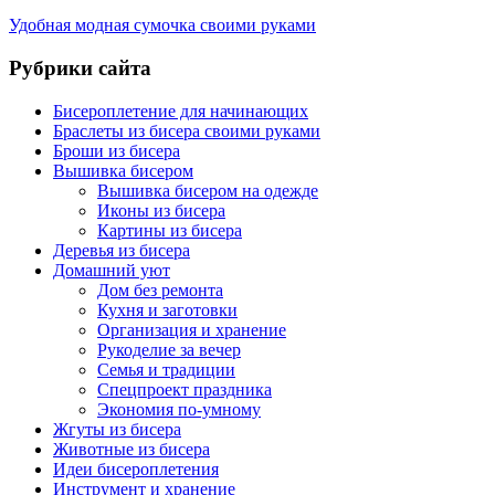
Удобная модная сумочка своими руками
Рубрики сайта
Бисероплетение для начинающих
Браслеты из бисера своими руками
Броши из бисера
Вышивка бисером
Вышивка бисером на одежде
Иконы из бисера
Картины из бисера
Деревья из бисера
Домашний уют
Дом без ремонта
Кухня и заготовки
Организация и хранение
Рукоделие за вечер
Семья и традиции
Спецпроект праздника
Экономия по-умному
Жгуты из бисера
Животные из бисера
Идеи бисероплетения
Инструмент и хранение