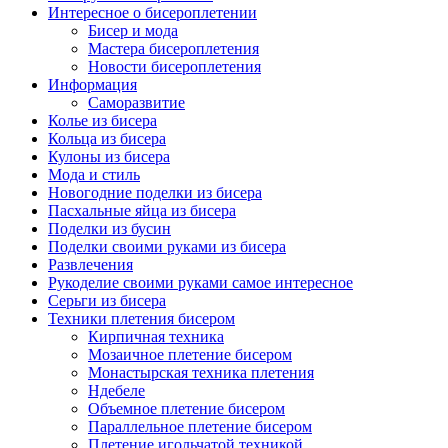
Интересное о бисероплетении
Бисер и мода
Мастера бисероплетения
Новости бисероплетения
Информация
Саморазвитие
Колье из бисера
Кольца из бисера
Кулоны из бисера
Мода и стиль
Новогодние поделки из бисера
Пасхальные яйца из бисера
Поделки из бусин
Поделки своими руками из бисера
Развлечения
Рукоделие своими руками самое интересное
Серьги из бисера
Техники плетения бисером
Кирпичная техника
Мозаичное плетение бисером
Монастырская техника плетения
Ндебеле
Объемное плетение бисером
Параллельное плетение бисером
Плетение игольчатой техникой