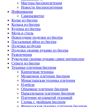
Мастера бисероплетения
Новости бисероплетения
Информация
Саморазвитие
Колье из бисера
Кольца из бисера
Кулоны из бисера
Мода и стиль
Новогодние поделки из бисера
Пасхальные яйца из бисера
Поделки из бусин
Поделки своими руками из бисера
Развлечения
Рукоделие своими руками самое интересное
Серьги из бисера
Техники плетения бисером
Кирпичная техника
Мозаичное плетение бисером
Монастырская техника плетения
Ндебеле
Объемное плетение бисером
Параллельное плетение бисером
Плетение игольчатой техникой
Схемы с двойным бисером
Французская техника плетения бисером