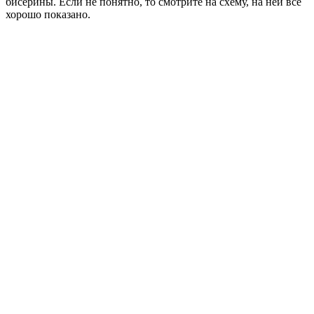
бисерины. Если не понятно, то смотрите на схему, на ней все
хорошо показано.