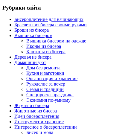
Рубрики сайта
Бисероплетение для начинающих
Браслеты из бисера своими руками
Броши из бисера
Вышивка бисером
Вышивка бисером на одежде
Иконы из бисера
Картины из бисера
Деревья из бисера
Домашний уют
Дом без ремонта
Кухня и заготовки
Организация и хранение
Рукоделие за вечер
Семья и традиции
Спецпроект праздника
Экономия по-умному
Жгуты из бисера
Животные из бисера
Идеи бисероплетения
Инструмент и хранение
Интересное о бисероплетении
Бисер и мода