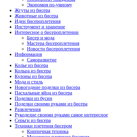
Экономия по-умному
Жгуты из бисера
Животные из бисера
Идеи бисероплетения
Инструмент и хранение
Интересное о бисероплетении
Бисер и мода
Мастера бисероплетения
Новости бисероплетения
Информация
Саморазвитие
Колье из бисера
Кольца из бисера
Кулоны из бисера
Мода и стиль
Новогодние поделки из бисера
Пасхальные яйца из бисера
Поделки из бусин
Поделки своими руками из бисера
Развлечения
Рукоделие своими руками самое интересное
Серьги из бисера
Техники плетения бисером
Кирпичная техника
Мозаичное плетение бисером