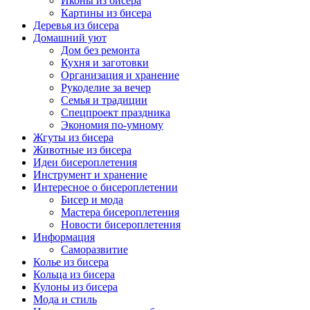
Иконы из бисера
Картины из бисера
Деревья из бисера
Домашний уют
Дом без ремонта
Кухня и заготовки
Организация и хранение
Рукоделие за вечер
Семья и традиции
Спецпроект праздника
Экономия по-умному
Жгуты из бисера
Животные из бисера
Идеи бисероплетения
Инструмент и хранение
Интересное о бисероплетении
Бисер и мода
Мастера бисероплетения
Новости бисероплетения
Информация
Саморазвитие
Колье из бисера
Кольца из бисера
Кулоны из бисера
Мода и стиль