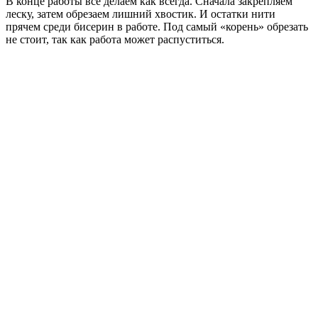
В конце работы все делаем как всегда. Сначала закрепляем
леску, затем обрезаем лишний хвостик. И остатки нити
прячем среди бисерин в работе. Под самый «корень» обрезать
не стоит, так как работа может распуститься.