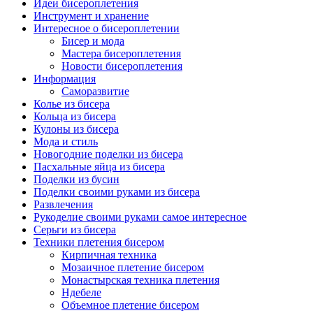
Идеи бисероплетения
Инструмент и хранение
Интересное о бисероплетении
Бисер и мода
Мастера бисероплетения
Новости бисероплетения
Информация
Саморазвитие
Колье из бисера
Кольца из бисера
Кулоны из бисера
Мода и стиль
Новогодние поделки из бисера
Пасхальные яйца из бисера
Поделки из бусин
Поделки своими руками из бисера
Развлечения
Рукоделие своими руками самое интересное
Серьги из бисера
Техники плетения бисером
Кирпичная техника
Мозаичное плетение бисером
Монастырская техника плетения
Ндебеле
Объемное плетение бисером