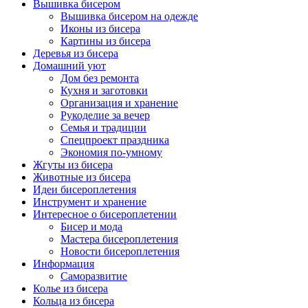
Вышивка бисером
Вышивка бисером на одежде
Иконы из бисера
Картины из бисера
Деревья из бисера
Домашний уют
Дом без ремонта
Кухня и заготовки
Организация и хранение
Рукоделие за вечер
Семья и традиции
Спецпроект праздника
Экономия по-умному
Жгуты из бисера
Животные из бисера
Идеи бисероплетения
Инструмент и хранение
Интересное о бисероплетении
Бисер и мода
Мастера бисероплетения
Новости бисероплетения
Информация
Саморазвитие
Колье из бисера
Кольца из бисера