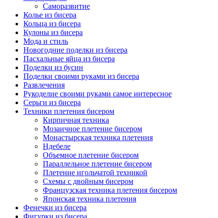
Саморазвитие
Колье из бисера
Кольца из бисера
Кулоны из бисера
Мода и стиль
Новогодние поделки из бисера
Пасхальные яйца из бисера
Поделки из бусин
Поделки своими руками из бисера
Развлечения
Рукоделие своими руками самое интересное
Серьги из бисера
Техники плетения бисером
Кирпичная техника
Мозаичное плетение бисером
Монастырская техника плетения
Ндебеле
Объемное плетение бисером
Параллельное плетение бисером
Плетение игольчатой техникой
Схемы с двойным бисером
Французская техника плетения бисером
Японская техника плетения
Фенечки из бисера
Фигурки из бисера