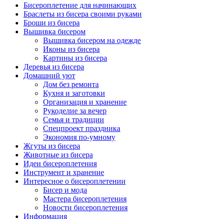
Бисероплетение для начинающих
Браслеты из бисера своими руками
Броши из бисера
Вышивка бисером
Вышивка бисером на одежде
Иконы из бисера
Картины из бисера
Деревья из бисера
Домашний уют
Дом без ремонта
Кухня и заготовки
Организация и хранение
Рукоделие за вечер
Семья и традиции
Спецпроект праздника
Экономия по-умному
Жгуты из бисера
Животные из бисера
Идеи бисероплетения
Инструмент и хранение
Интересное о бисероплетении
Бисер и мода
Мастера бисероплетения
Новости бисероплетения
Информация