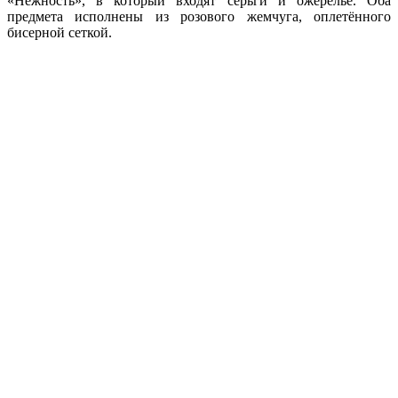
«Нежность», в который входят серьги и ожерелье. Оба
предмета исполнены из розового жемчуга, оплетённого
бисерной сеткой.