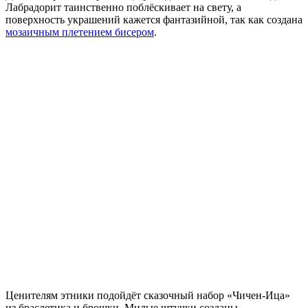
Лабрадорит таинственно поблёскивает на свету, а
поверхность украшений кажется фантазийной, так как создана
мозаичным плетением бисером
.
Ценителям этники подойдёт сказочный набор «Чичен-Ица»
из браслетика и брошки. Милые штучки созданы