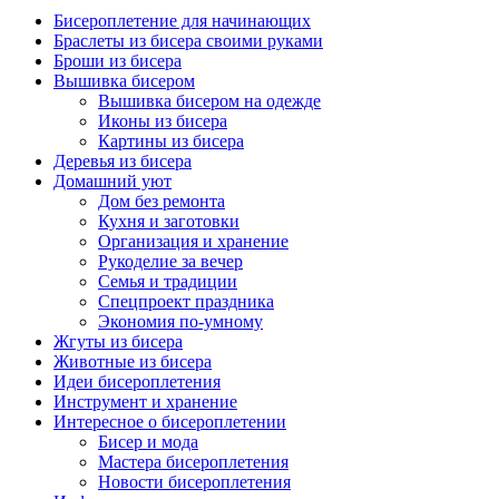
Бисероплетение для начинающих
Браслеты из бисера своими руками
Броши из бисера
Вышивка бисером
Вышивка бисером на одежде
Иконы из бисера
Картины из бисера
Деревья из бисера
Домашний уют
Дом без ремонта
Кухня и заготовки
Организация и хранение
Рукоделие за вечер
Семья и традиции
Спецпроект праздника
Экономия по-умному
Жгуты из бисера
Животные из бисера
Идеи бисероплетения
Инструмент и хранение
Интересное о бисероплетении
Бисер и мода
Мастера бисероплетения
Новости бисероплетения