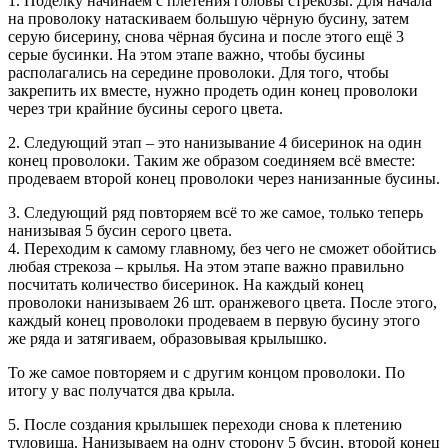
1. Поделку начинаем с плетения головы стрекозы. Для начала
на проволоку натаскиваем большую чёрную бусину, затем
серую бисерину, снова чёрная бусина и после этого ещё 3
серые бусинки. На этом этапе важно, чтобы бусины
располагались на середине проволоки. Для того, чтобы
закрепить их вместе, нужно продеть один конец проволоки
через три крайние бусины серого цвета.
2. Следующий этап – это нанизывание 4 бисеринок на один
конец проволоки. Таким же образом соединяем всё вместе:
продеваем второй конец проволоки через нанизанные бусины.
3. Следующий ряд повторяем всё то же самое, только теперь
нанизывая 5 бусин серого цвета.
4. Переходим к самому главному, без чего не сможет обойтись
любая стрекоза – крылья. На этом этапе важно правильно
посчитать количество бисеринок. На каждый конец
проволоки нанизываем 26 шт. оранжевого цвета. После этого,
каждый конец проволоки продеваем в первую бусину этого
же ряда и затягиваем, образовывая крылышко.
То же самое повторяем и с другим концом проволоки. По
итогу у вас получатся два крыла.
5. После создания крылышек переходи снова к плетению
туловища. Нанизываем на одну сторону 5 бусин, второй конец