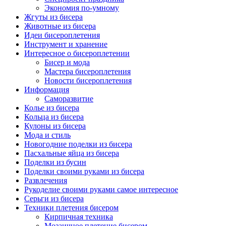
Экономия по-умному
Жгуты из бисера
Животные из бисера
Идеи бисероплетения
Инструмент и хранение
Интересное о бисероплетении
Бисер и мода
Мастера бисероплетения
Новости бисероплетения
Информация
Саморазвитие
Колье из бисера
Кольца из бисера
Кулоны из бисера
Мода и стиль
Новогодние поделки из бисера
Пасхальные яйца из бисера
Поделки из бусин
Поделки своими руками из бисера
Развлечения
Рукоделие своими руками самое интересное
Серьги из бисера
Техники плетения бисером
Кирпичная техника
Мозаичное плетение бисером